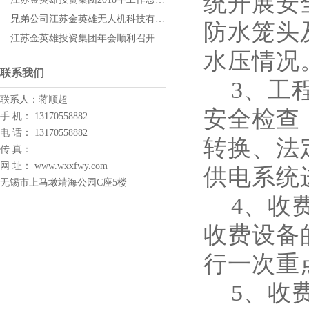
统开展安
兄弟公司江苏金英雄无人机科技有限公司承办“小小飞行梦”系列活动
防水笼头
江苏金英雄投资集团年会顺利召开
水压情况
联系我们
3、工程
联系人：蒋顺超
安全检查
手 机： 13170558882
电 话： 13170558882
转换、法
传 真：
网 址： www.wxxfwy.com
供电系统
无锡市上马墩靖海公园C座5楼
4、收费
收费设备
行一次重
5、收费