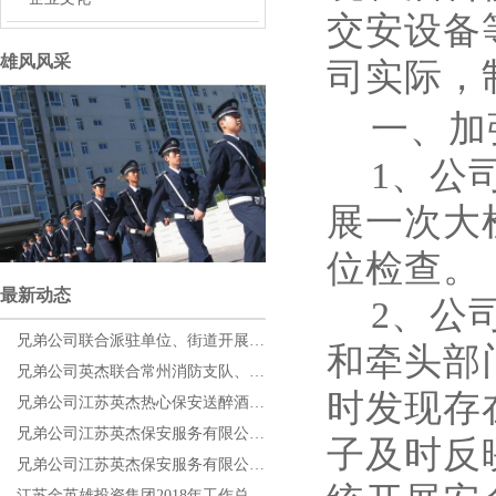
交安设备
雄风风采
司实际，
一、加强
1、公司
展一次大
位检查。
最新动态
2、公司
兄弟公司联合派驻单位、街道开展消防演练
和牵头部
兄弟公司英杰联合常州消防支队、常州宝龙广场开展消防应急演练
时发现存
兄弟公司江苏英杰热心保安送醉酒学生回校
兄弟公司江苏英杰保安服务有限公司积极奋战雨雪冰冻天气
子及时反
兄弟公司江苏英杰保安服务有限公司积极参加“平安志愿者巡防队”让群众过个平安年
江苏金英雄投资集团2018年工作总结大会暨2019年年度工作计划大会顺利召开