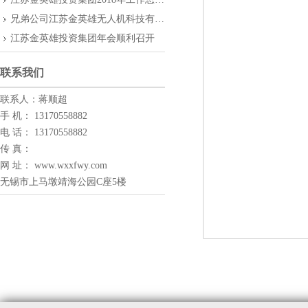
兄弟公司江苏金英雄无人机科技有限公司承办“小小飞行梦”系列活动
江苏金英雄投资集团年会顺利召开
联系我们
联系人：蒋顺超
手 机： 13170558882
电 话： 13170558882
传 真：
网 址： www.wxxfwy.com
无锡市上马墩靖海公园C座5楼