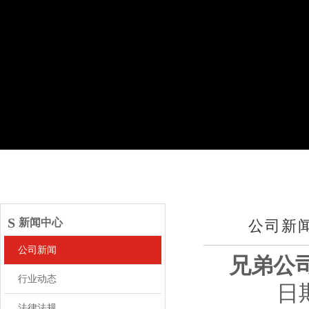
S
新闻中心
公司新
公司新闻
兄弟公
行业动态
日期
法律法规