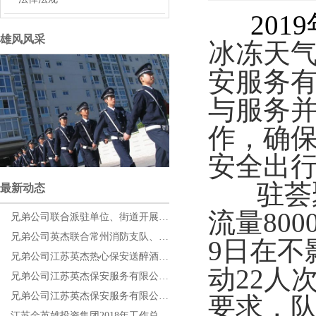
2019
雄风风采
冰冻天
安服务有
与服务并
作，确
安全出
驻荟聚
最新动态
流量80
兄弟公司联合派驻单位、街道开展消防演练
兄弟公司英杰联合常州消防支队、常州宝龙广场开展消防应急演练
9日在不
兄弟公司江苏英杰热心保安送醉酒学生回校
动22人
兄弟公司江苏英杰保安服务有限公司积极奋战雨雪冰冻天气
兄弟公司江苏英杰保安服务有限公司积极参加“平安志愿者巡防队”让群众过个平安年
要求，
江苏金英雄投资集团2018年工作总结大会暨2019年年度工作计划大会顺利召开